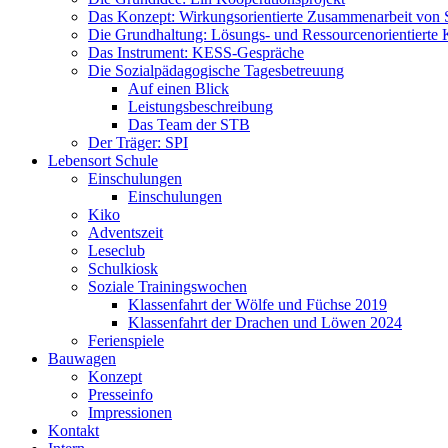
Das Konzept: Wirkungsorientierte Zusammenarbeit von 
Die Grundhaltung: Lösungs- und Ressourcenorientiert
Das Instrument: KESS-Gespräche
Die Sozialpädagogische Tagesbetreuung
Auf einen Blick
Leistungsbeschreibung
Das Team der STB
Der Träger: SPI
Lebensort Schule
Einschulungen
Einschulungen
Kiko
Adventszeit
Leseclub
Schulkiosk
Soziale Trainingswochen
Klassenfahrt der Wölfe und Füchse 2019
Klassenfahrt der Drachen und Löwen 2024
Ferienspiele
Bauwagen
Konzept
Presseinfo
Impressionen
Kontakt