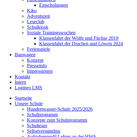
Einschulungen
Kiko
Adventszeit
Leseclub
Schulkiosk
Soziale Trainingswochen
Klassenfahrt der Wölfe und Füchse 2019
Klassenfahrt der Drachen und Löwen 2024
Ferienspiele
Bauwagen
Konzept
Presseinfo
Impressionen
Kontakt
Intern
Logineo LMS
Startseite
Unsere Schule
Hundertwasser-Schule 2025/2026
Schulprogramm
Konzepte zum Schulprogramm
Schulteam
Selbst­ver­ständ­nis
Aufgabenprofil Lehrer an der HWS