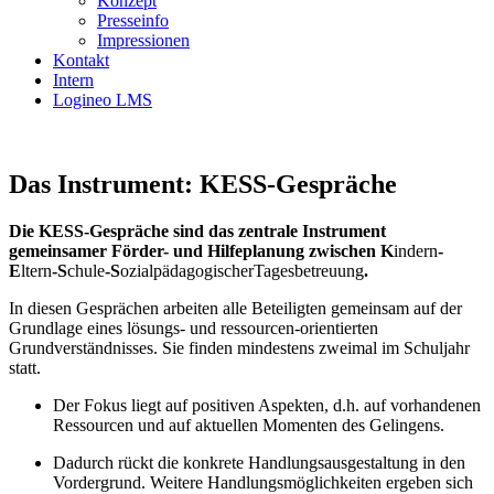
Konzept
Presseinfo
Impressionen
Kontakt
Intern
Logineo LMS
Das Instrument: KESS-Gespräche
Die KESS-Gespräche sind das zentrale Instrument
gemeinsamer Förder- und Hilfeplanung zwischen K
indern
-
E
ltern
-S
chule
-S
ozialpädagogischerTagesbetreuung
.
In diesen Gesprächen arbeiten alle Beteiligten gemeinsam auf der
Grundlage eines lösungs- und ressourcen-orientierten
Grundverständnisses. Sie finden mindestens zweimal im Schuljahr
statt.
Der Fokus liegt auf positiven Aspekten, d.h. auf vorhandenen
Ressourcen und auf aktuellen Momenten des Gelingens.
Dadurch rückt die konkrete Handlungsausgestaltung in den
Vordergrund. Weitere Handlungsmöglichkeiten ergeben sich