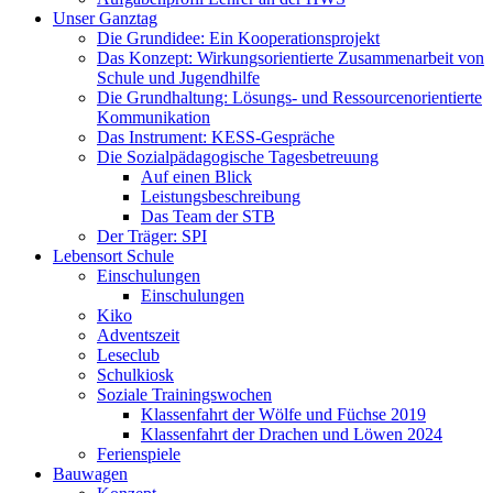
Unser Ganztag
Die Grundidee: Ein Kooperationsprojekt
Das Konzept: Wirkungsorientierte Zusammenarbeit von
Schule und Jugendhilfe
Die Grundhaltung: Lösungs- und Ressourcenorientierte
Kommunikation
Das Instrument: KESS-Gespräche
Die Sozialpädagogische Tagesbetreuung
Auf einen Blick
Leistungsbeschreibung
Das Team der STB
Der Träger: SPI
Lebensort Schule
Einschulungen
Einschulungen
Kiko
Adventszeit
Leseclub
Schulkiosk
Soziale Trainingswochen
Klassenfahrt der Wölfe und Füchse 2019
Klassenfahrt der Drachen und Löwen 2024
Ferienspiele
Bauwagen