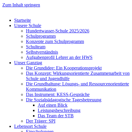
Zum Inhalt springen
Startseite
Unsere Schule
Hundertwasser-Schule 2025/2026
Schulprogramm
Konzepte zum Schulprogramm
Schulteam
Selbst­ver­ständ­nis
Aufgabenprofil Lehrer an der HWS
Unser Ganztag
Die Grundidee: Ein Kooperationsprojekt
Das Konzept: Wirkungsorientierte Zusammenarbeit von
Schule und Jugendhilfe
Die Grundhaltung: Lösungs- und Ressourcenorientierte
Kommunikation
Das Instrument: KESS-Gespräche
Die Sozialpädagogische Tagesbetreuung
Auf einen Blick
Leistungsbeschreibung
Das Team der STB
Der Träger: SPI
Lebensort Schule
Einschulungen