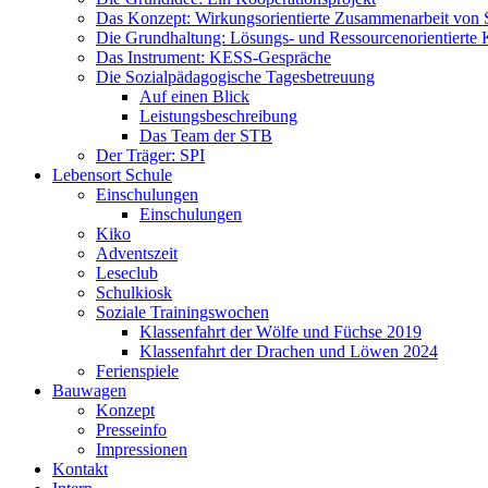
Das Konzept: Wirkungsorientierte Zusammenarbeit von 
Die Grundhaltung: Lösungs- und Ressourcenorientiert
Das Instrument: KESS-Gespräche
Die Sozialpädagogische Tagesbetreuung
Auf einen Blick
Leistungsbeschreibung
Das Team der STB
Der Träger: SPI
Lebensort Schule
Einschulungen
Einschulungen
Kiko
Adventszeit
Leseclub
Schulkiosk
Soziale Trainingswochen
Klassenfahrt der Wölfe und Füchse 2019
Klassenfahrt der Drachen und Löwen 2024
Ferienspiele
Bauwagen
Konzept
Presseinfo
Impressionen
Kontakt