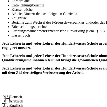
Förderpläne
Entwicklungsberichte
Klassenbücher
Arbeitspläne zu den schuleigenen Curricula
Zeugnisse
Berichte zum Wechsel des Förderschwerpunktes und/oder des F
Rückschulungsberichte
Ordnungsmaßnahmen/Erzieherische Einwirkung (SchG § 53)
Kassenbuch
Jede Lehrerin und jeder Lehrer der Hundertwasser-Schule arbeite
engagiert umsetzt.
Jede Lehrerin und jeder Lehrer der Hundertwasser-Schule nimmt 
Qualifizierungsmaßnahmen teil und bringt die gewonnenen Qualif
Jede Lehrerin und jeder Lehrer der Hundertwasser-Schule evalui
mit dem Ziel der stetigen Verbesserung der Arbeit.
Impressum
Datenschutz
🇩🇪
Deutsch
🇸🇦
Arabisch
🇬🇧
Englisch