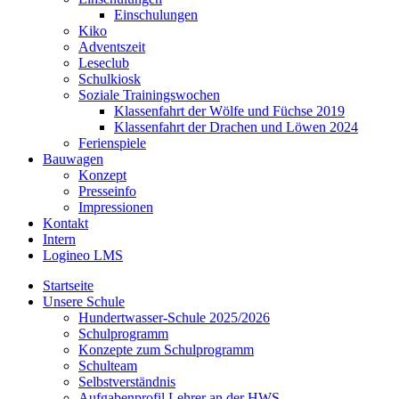
Einschulungen
Kiko
Adventszeit
Leseclub
Schulkiosk
Soziale Trainingswochen
Klassenfahrt der Wölfe und Füchse 2019
Klassenfahrt der Drachen und Löwen 2024
Ferienspiele
Bauwagen
Konzept
Presseinfo
Impressionen
Kontakt
Intern
Logineo LMS
Startseite
Unsere Schule
Hundertwasser-Schule 2025/2026
Schulprogramm
Konzepte zum Schulprogramm
Schulteam
Selbst­ver­ständ­nis
Aufgabenprofil Lehrer an der HWS