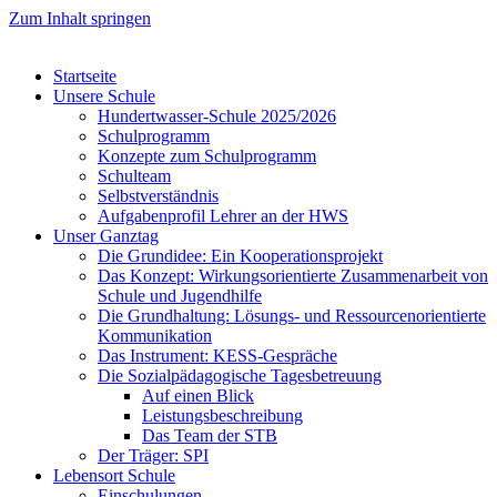
Zum Inhalt springen
Startseite
Unsere Schule
Hundertwasser-Schule 2025/2026
Schulprogramm
Konzepte zum Schulprogramm
Schulteam
Selbst­ver­ständ­nis
Aufgabenprofil Lehrer an der HWS
Unser Ganztag
Die Grundidee: Ein Kooperationsprojekt
Das Konzept: Wirkungsorientierte Zusammenarbeit von
Schule und Jugendhilfe
Die Grundhaltung: Lösungs- und Ressourcenorientierte
Kommunikation
Das Instrument: KESS-Gespräche
Die Sozialpädagogische Tagesbetreuung
Auf einen Blick
Leistungsbeschreibung
Das Team der STB
Der Träger: SPI
Lebensort Schule
Einschulungen