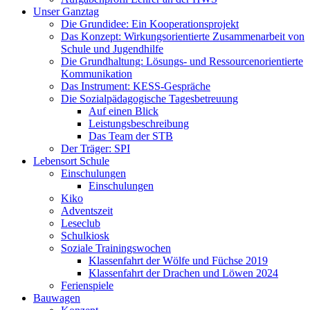
Unser Ganztag
Die Grundidee: Ein Kooperationsprojekt
Das Konzept: Wirkungsorientierte Zusammenarbeit von
Schule und Jugendhilfe
Die Grundhaltung: Lösungs- und Ressourcenorientierte
Kommunikation
Das Instrument: KESS-Gespräche
Die Sozialpädagogische Tagesbetreuung
Auf einen Blick
Leistungsbeschreibung
Das Team der STB
Der Träger: SPI
Lebensort Schule
Einschulungen
Einschulungen
Kiko
Adventszeit
Leseclub
Schulkiosk
Soziale Trainingswochen
Klassenfahrt der Wölfe und Füchse 2019
Klassenfahrt der Drachen und Löwen 2024
Ferienspiele
Bauwagen