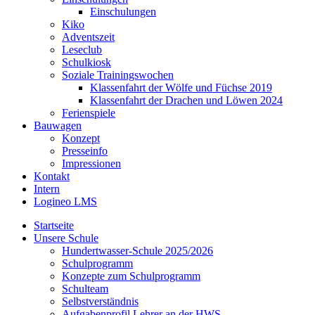
Einschulungen
Kiko
Adventszeit
Leseclub
Schulkiosk
Soziale Trainingswochen
Klassenfahrt der Wölfe und Füchse 2019
Klassenfahrt der Drachen und Löwen 2024
Ferienspiele
Bauwagen
Konzept
Presseinfo
Impressionen
Kontakt
Intern
Logineo LMS
Startseite
Unsere Schule
Hundertwasser-Schule 2025/2026
Schulprogramm
Konzepte zum Schulprogramm
Schulteam
Selbst­ver­ständ­nis
Aufgabenprofil Lehrer an der HWS