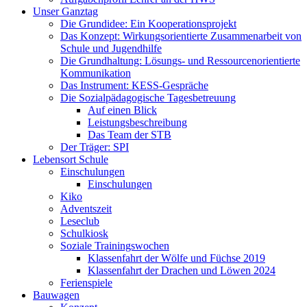
Unser Ganztag
Die Grundidee: Ein Kooperationsprojekt
Das Konzept: Wirkungsorientierte Zusammenarbeit von
Schule und Jugendhilfe
Die Grundhaltung: Lösungs- und Ressourcenorientierte
Kommunikation
Das Instrument: KESS-Gespräche
Die Sozialpädagogische Tagesbetreuung
Auf einen Blick
Leistungsbeschreibung
Das Team der STB
Der Träger: SPI
Lebensort Schule
Einschulungen
Einschulungen
Kiko
Adventszeit
Leseclub
Schulkiosk
Soziale Trainingswochen
Klassenfahrt der Wölfe und Füchse 2019
Klassenfahrt der Drachen und Löwen 2024
Ferienspiele
Bauwagen