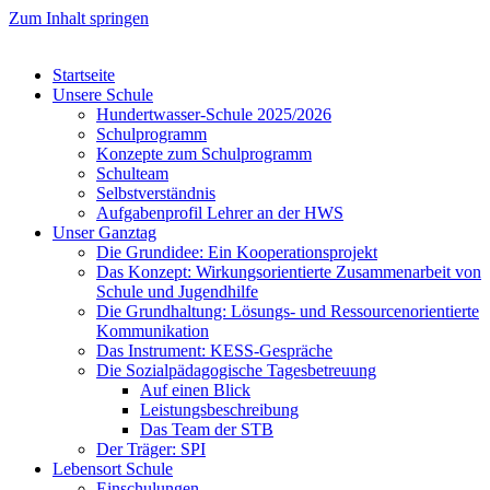
Zum Inhalt springen
Startseite
Unsere Schule
Hundertwasser-Schule 2025/2026
Schulprogramm
Konzepte zum Schulprogramm
Schulteam
Selbst­ver­ständ­nis
Aufgabenprofil Lehrer an der HWS
Unser Ganztag
Die Grundidee: Ein Kooperationsprojekt
Das Konzept: Wirkungsorientierte Zusammenarbeit von
Schule und Jugendhilfe
Die Grundhaltung: Lösungs- und Ressourcenorientierte
Kommunikation
Das Instrument: KESS-Gespräche
Die Sozialpädagogische Tagesbetreuung
Auf einen Blick
Leistungsbeschreibung
Das Team der STB
Der Träger: SPI
Lebensort Schule
Einschulungen