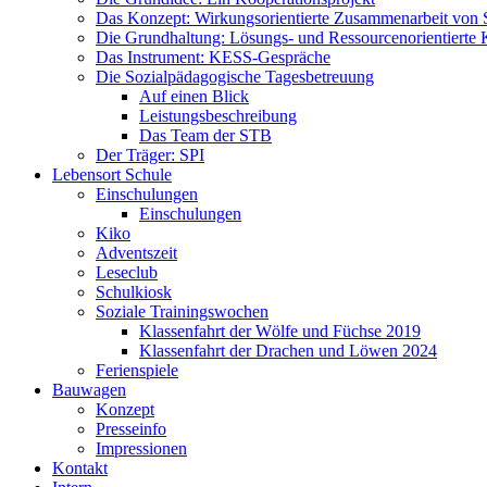
Das Konzept: Wirkungsorientierte Zusammenarbeit von 
Die Grundhaltung: Lösungs- und Ressourcenorientiert
Das Instrument: KESS-Gespräche
Die Sozialpädagogische Tagesbetreuung
Auf einen Blick
Leistungsbeschreibung
Das Team der STB
Der Träger: SPI
Lebensort Schule
Einschulungen
Einschulungen
Kiko
Adventszeit
Leseclub
Schulkiosk
Soziale Trainingswochen
Klassenfahrt der Wölfe und Füchse 2019
Klassenfahrt der Drachen und Löwen 2024
Ferienspiele
Bauwagen
Konzept
Presseinfo
Impressionen
Kontakt