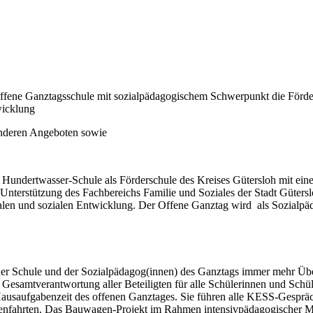
 Offene Ganztagsschule mit sozialpädagogischem Schwerpunkt die För
twicklung
onderen Angeboten sowie
 die Hundertwasser-Schule als Förderschule des Kreises Gütersloh mit 
terstützung des Fachbereichs Familie und Soziales der Stadt Gütersl
nalen und sozialen Entwicklung. Der Offene Ganztag wird als Sozial
 der Schule und der Sozialpädagog(innen) des Ganztags immer mehr Üb
 eine Gesamtverantwortung aller Beteiligten für alle Schülerinnen und Sc
Hausaufgabenzeit des offenen Ganztages. Sie führen alle KESS-Gesprä
ssenfahrten. Das Bauwagen-Projekt im Rahmen intensivpädagogischer 