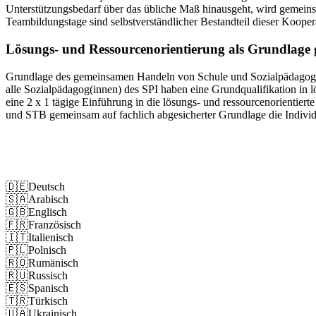
Unterstützungsbedarf über das übliche Maß hinausgeht, wird gemei
Teambildungstage sind selbstverständlicher Bestandteil dieser Kooper
Lösungs- und Ressourcenorientierung als Grundlag
Grundlage des gemeinsamen Handeln von Schule und Sozialpädagogisc
alle Sozialpädagog(innen) des SPI haben eine Grundqualifikation in l
eine 2 x 1 tägige Einführung in die lösungs- und ressourcenorientierte
und STB gemeinsam auf fachlich abgesicherter Grundlage die Indivi
Impressum
Datenschutz
🇩🇪
Deutsch
🇸🇦
Arabisch
🇬🇧
Englisch
🇫🇷
Französisch
🇮🇹
Italienisch
🇵🇱
Polnisch
🇷🇴
Rumänisch
🇷🇺
Russisch
🇪🇸
Spanisch
🇹🇷
Türkisch
🇺🇦
Ukrainisch